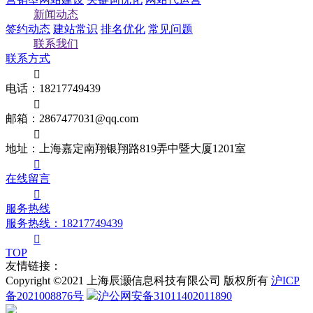
新闻动态
签约动态
建站常识
排名优化
常见问题
联系我们
联系方式

电话：18217749439

邮箱：2867477031@qq.com

地址：上海嘉定南翔银翔路819弄中暨大厦1201室

在线留言

服务热线
服务热线：18217749439

TOP
友情链接：
Copyright ©2021 上海辰灏信息科技有限公司 版权所有
沪ICP
备2021008876号
沪公网安备31011402011890