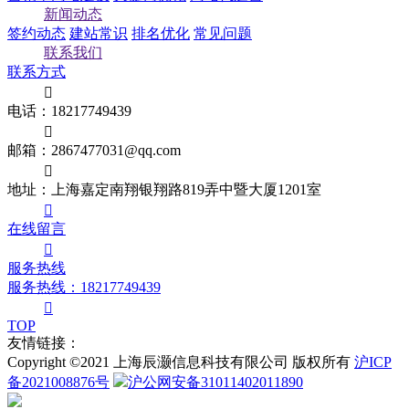
新闻动态
签约动态
建站常识
排名优化
常见问题
联系我们
联系方式

电话：18217749439

邮箱：2867477031@qq.com

地址：上海嘉定南翔银翔路819弄中暨大厦1201室

在线留言

服务热线
服务热线：18217749439

TOP
友情链接：
Copyright ©2021 上海辰灏信息科技有限公司 版权所有
沪ICP
备2021008876号
沪公网安备31011402011890